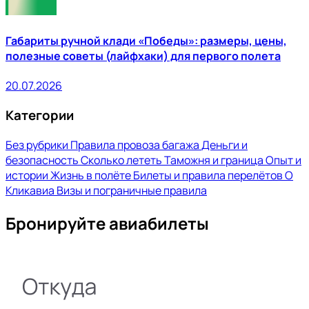
Габариты ручной клади «Победы»: размеры, цены,
полезные советы (лайфхаки) для первого полета
20.07.2026
Категории
Без рубрики
Правила провоза багажа
Деньги и
безопасность
Сколько лететь
Таможня и граница
Опыт и
истории
Жизнь в полёте
Билеты и правила перелётов
О
Кликавиа
Визы и пограничные правила
Бронируйте авиабилеты